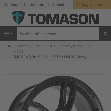
Zur Kasse
Ihr Konto
Anmelden
Vertrag widerrufen
S
Navigation
Startseite
Felgen
GMP
DEA
glossy black
19"
5x112
GMP DEA 9,0x19" 5x112 ET44 Ø66,6 Glossy ...