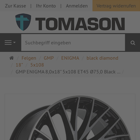
Zur Kasse
Ihr Konto
Anmelden
Vertrag widerrufen
S
Navigation
Startseite
Felgen
GMP
ENIGMA
black diamond
18"
5x108
GMP ENIGMA 8,0x18" 5x108 ET45 Ø75,0 Black ...