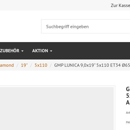
Zur Kass
ZUBEHÖR
AKTION
diamond
19"
5x110
GMP LUNICA 9,0x19" 5x110 ET34 Ø65,1
G
5
A
Art
He