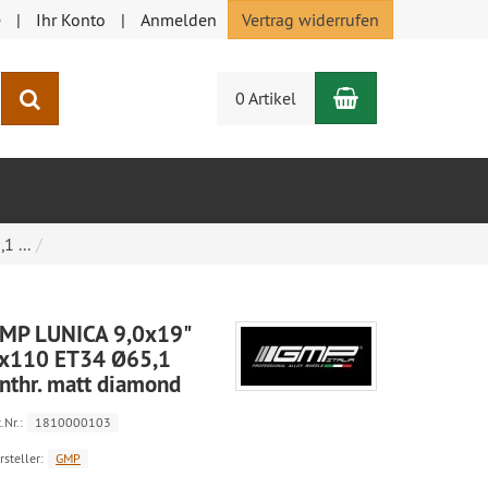
e
Ihr Konto
Anmelden
Vertrag widerrufen
Warenkorb
Suchen
0 Artikel
 ...
MP LUNICA 9,0x19"
x110 ET34 Ø65,1
nthr. matt diamond
.Nr.:
1810000103
rsteller:
GMP