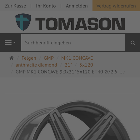
Zur Kasse
Ihr Konto
Anmelden
Vertrag widerrufen
S
Navigation
Startseite
Felgen
GMP
MK1 CONCAVE
anthracite diamond
21"
5x120
GMP MK1 CONCAVE 9,0x21" 5x120 ET40 Ø72,6 ...