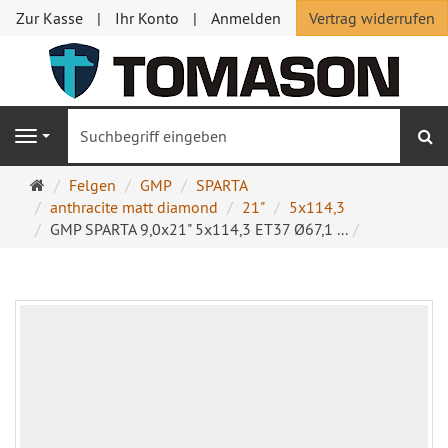
Zur Kasse
Ihr Konto
Anmelden
Vertrag widerrufen
S
Navigation
Startseite
Felgen
GMP
SPARTA
anthracite matt diamond
21"
5x114,3
GMP SPARTA 9,0x21" 5x114,3 ET37 Ø67,1 ...