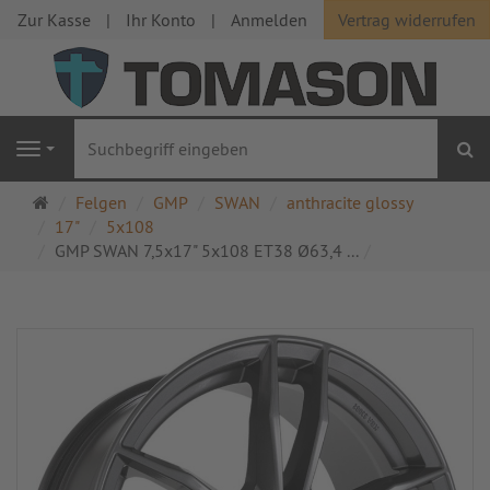
Zur Kasse
Ihr Konto
Anmelden
Vertrag widerrufen
S
Navigation
Startseite
Felgen
GMP
SWAN
anthracite glossy
17"
5x108
GMP SWAN 7,5x17" 5x108 ET38 Ø63,4 ...