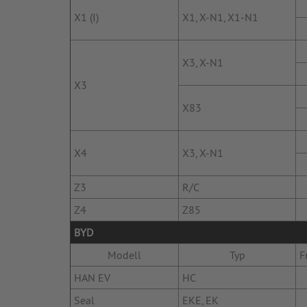
X1 (I)
X1, X-N1, X1-N1
X3, X-N1
X3
X83
X4
X3, X-N1
Z3
R/C
Z4
Z85
BYD
Modell
Typ
F
HAN EV
HC
Seal
EKE, EK