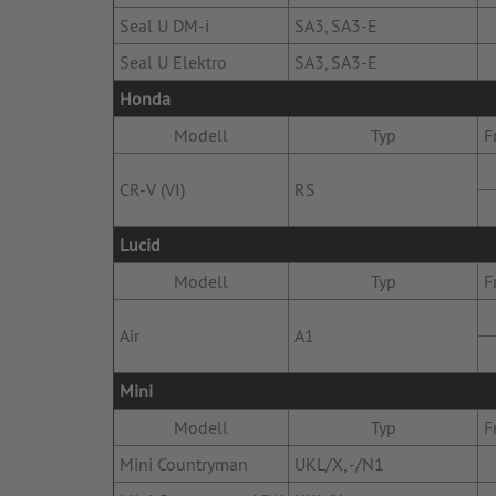
Seal U DM-i
SA3, SA3-E
Seal U Elektro
SA3, SA3-E
Honda
Modell
Typ
F
CR-V (VI)
RS
Lucid
Modell
Typ
F
Air
A1
Mini
Modell
Typ
F
Mini Countryman
UKL/X, -/N1