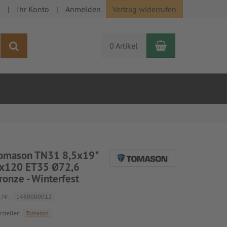
e
Ihr Konto
Anmelden
Vertrag widerrufen
Warenkorb
Suchen
0 Artikel
omason TN31 8,5x19"
x120 ET35 Ø72,6
ronze - Winterfest
.Nr.:
1460000012
rsteller:
Tomason