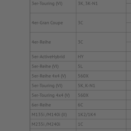
3er-Touring (VI)
3K, 3K-N1
4er-Gran Coupe
3C
4er-Reihe
3C
5er-ActiveHybrid
HY
5er-Reihe (VI)
5L
5er-Reihe 4x4 (V)
560X
5er-Touring (VI)
5K, K-N1
5er-Touring 4x4 (V)
560X
6er-Reihe
6C
M135i /M140i (II)
1K2/1K4
M235i /M240i
1C