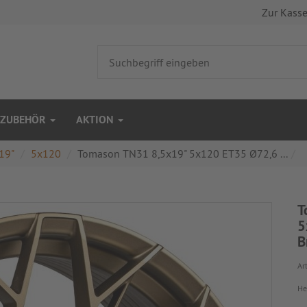
Zur Kass
ZUBEHÖR
AKTION
19"
5x120
Tomason TN31 8,5x19" 5x120 ET35 Ø72,6 ...
T
5
B
Art
He