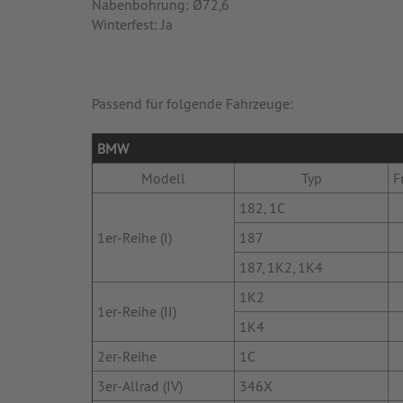
Nabenbohrung: Ø72,6
Winterfest: Ja
Passend für folgende Fahrzeuge:
BMW
Modell
Typ
F
182, 1C
1er-Reihe (I)
187
187, 1K2, 1K4
1K2
1er-Reihe (II)
1K4
2er-Reihe
1C
3er-Allrad (IV)
346X