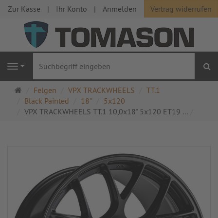
Zur Kasse
Ihr Konto
Anmelden
Vertrag widerrufen
S
Navigation
Startseite
Felgen
VPX TRACKWHEELS
TT.1
Black Painted
18"
5x120
VPX TRACKWHEELS TT.1 10,0x18" 5x120 ET19 ...