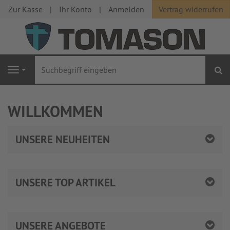
Zur Kasse
Ihr Konto
Anmelden
Vertrag widerrufen
S
Navigation
WILLKOMMEN
UNSERE NEUHEITEN
UNSERE TOP ARTIKEL
UNSERE ANGEBOTE