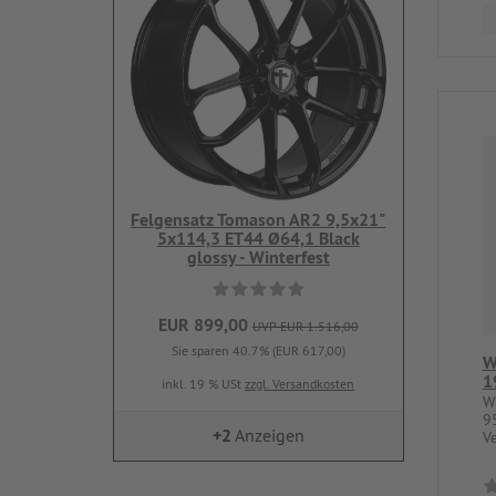
Felgensatz Tomason AR2 9,5x21"
5x114,3 ET44 Ø64,1 Black
glossy - Winterfest
EUR 899,00
UVP EUR 1.516,00
Sie sparen 40.7% (EUR 617,00)
W
1
inkl. 19 % USt
zzgl. Versandkosten
W
9
+2
Anzeigen
V