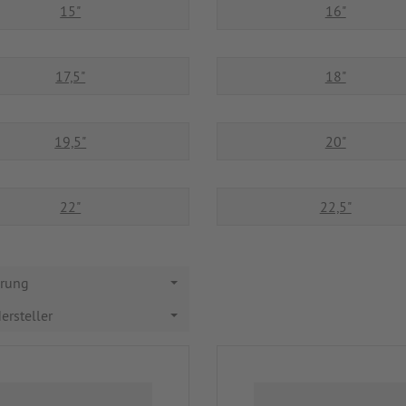
15"
16"
17,5"
18"
19,5"
20"
22"
22,5"
erung
ersteller