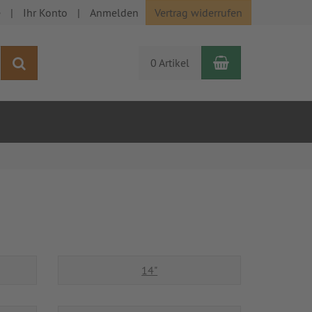
e
Ihr Konto
Anmelden
Vertrag widerrufen
Warenkorb
Suchen
0 Artikel
14"