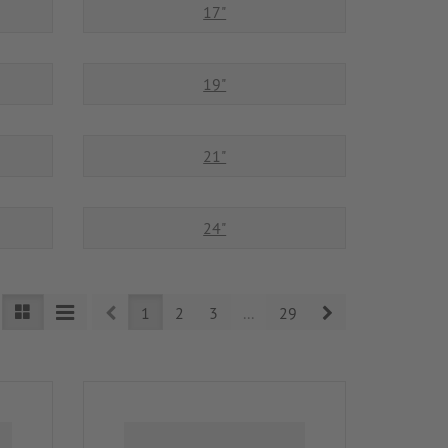
17"
19"
21"
24"
Prev
Next
1
2
3
...
29