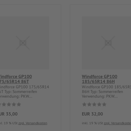
indforce GP100
Windforce GP100
75/65R14 86T
185/65R14 86H
indforce GP100 175/65R14
Windforce GP100 185/65R
6T Typ: Sommerreifen
86H Typ: Sommerreifen
erwendung: PKW...
Verwendung: PKW...
UR 35,00
EUR 32,00
kl. 19 % USt
zzgl. Versandkosten
inkl. 19 % USt
zzgl. Versandkost