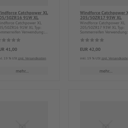
indforce Catchpower XL
Windforce Catchpower 
05/50ZR16 91W XL
205/50ZR17 93W XL
indforce Catchpower XL
Windforce Catchpower XL
05/50ZR16 91W XL Typ:
205/50ZR17 93W XL Typ:
ommerreifen Verwendung:...
Sommerreifen Verwendung:.
UR 41,00
EUR 42,00
kl. 19 % USt
zzgl. Versandkosten
inkl. 19 % USt
zzgl. Versandkost
mehr...
mehr...