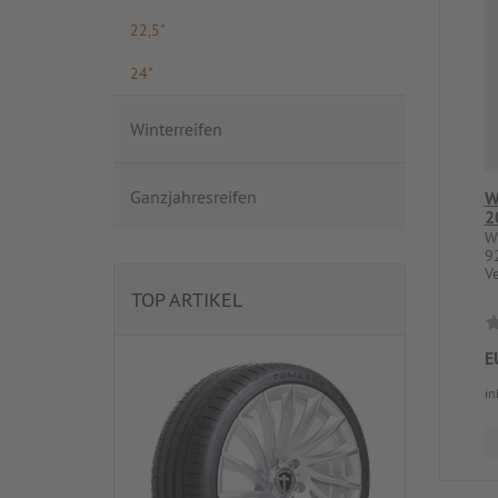
22,5"
24"
Winterreifen
Ganzjahresreifen
W
2
W
9
V
TOP ARTIKEL
E
in