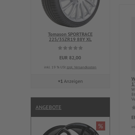
Tomason SPORTRACE
225/35ZR19 88Y XL
EUR 82,00
inkl. 19 % USt
zzgl. Versandkosten
W
+1
Anzeigen
1
W
8
V
ANGEBOTE
E
%
in