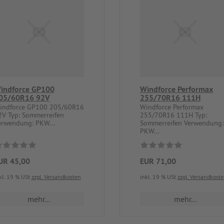
indforce GP100
Windforce Performax
05/60R16 92V
255/70R16 111H
indforce GP100 205/60R16
Windforce Performax
2V Typ: Sommerreifen
255/70R16 111H Typ:
erwendung: PKW...
Sommerreifen Verwendung:
PKW...
UR 45,00
EUR 71,00
kl. 19 % USt
zzgl. Versandkosten
inkl. 19 % USt
zzgl. Versandkost
mehr...
mehr...