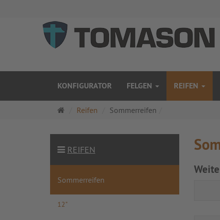
KONFIGURATOR
FELGEN
REIFEN
Startseite
Reifen
Sommerreifen
Som
REIFEN
Weite
Sommerreifen
12"