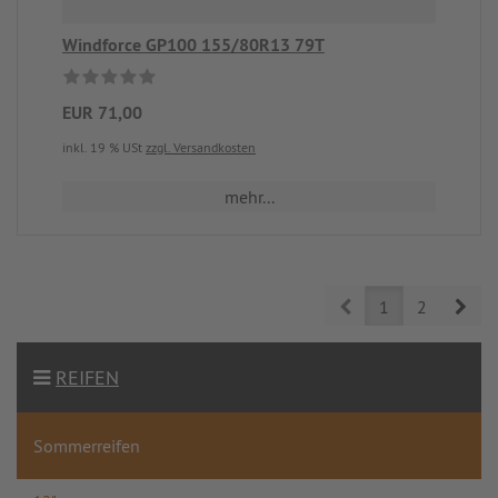
Windforce GP100 155/80R13 79T
EUR 71,00
inkl. 19 % USt
zzgl. Versandkosten
mehr...
Prev
Nex
1
2
REIFEN
Sommerreifen