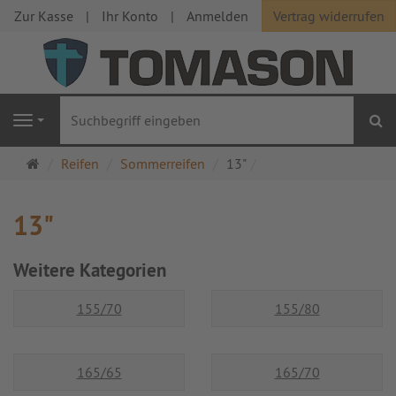
Zur Kasse
Ihr Konto
Anmelden
Vertrag widerrufen
S
Navigation
Startseite
Reifen
Sommerreifen
13"
13"
Weitere Kategorien
155/70
155/80
165/65
165/70