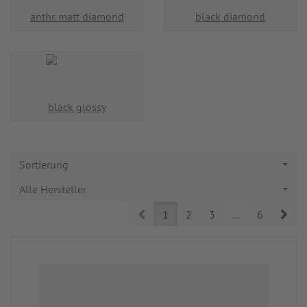
anthr. matt diamond
black diamond
black glossy
Sortierung
Alle Hersteller
Prev
Nex
1
2
3
...
6