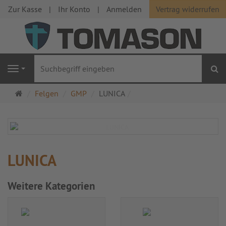
Zur Kasse
Ihr Konto
Anmelden
Vertrag widerrufen
S
Navigation
Startseite
Felgen
GMP
LUNICA
LUNICA
Weitere Kategorien