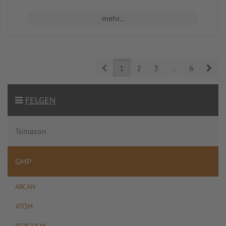
mehr...
Prev
Nex
1
2
3
...
6
FELGEN
Tomason
GMP
ARCAN
ATOM
BERGHEM