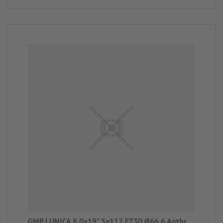
GMP LUNICA 8,0x19" 5x112 ET30 Ø66,6 Anthr.