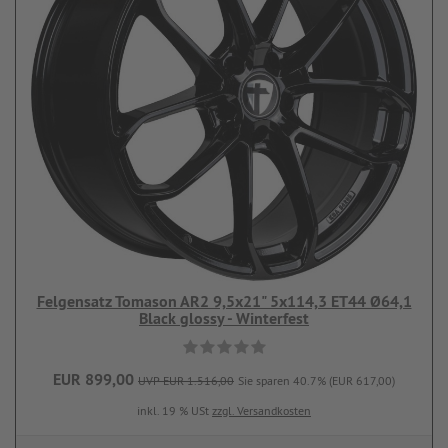
Felgensatz Tomason AR2 9,5x21" 5x114,3 ET44 Ø64,1
Black glossy - Winterfest
EUR 899,00
UVP EUR 1.516,00
Sie sparen 40.7% (EUR 617,00)
inkl. 19 % USt
zzgl. Versandkosten