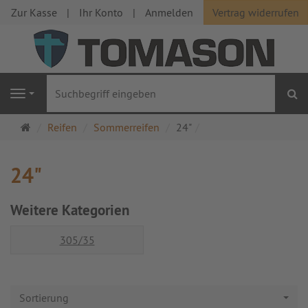
Zur Kasse
Ihr Konto
Anmelden
Vertrag widerrufen
S
Navigation
Startseite
Reifen
Sommerreifen
24"
24"
Weitere Kategorien
305/35
Sortierung