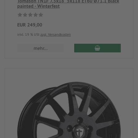
Tomason TN1F 7,5x18" 5x118 ET60 Ø71,1 Black
painted - Winterfest
EUR 249,00
inkl. 19 % USt
zzgl. Versandkosten
mehr...