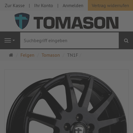
Zur Kasse
Ihr Konto
Anmelden
Vertrag widerrufen
S
Navigation
Startseite
Felgen
Tomason
TN1F