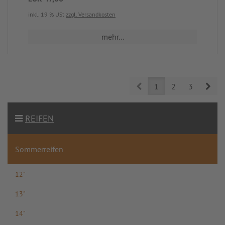
inkl. 19 % USt
zzgl. Versandkosten
mehr...
Prev
Nex
1
2
3
REIFEN
Sommerreifen
12"
13"
14"