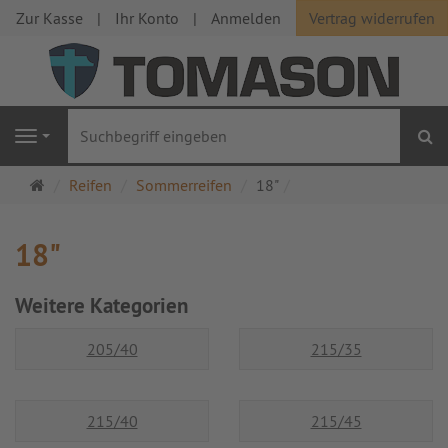
Zur Kasse
Ihr Konto
Anmelden
Vertrag widerrufen
S
Navigation
Startseite
Reifen
Sommerreifen
18"
18"
Weitere Kategorien
205/40
215/35
215/40
215/45