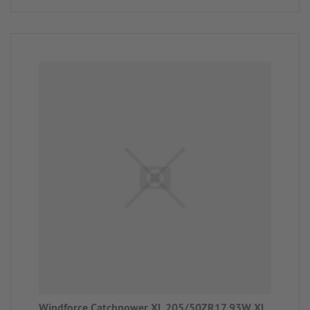
Windforce Catchpower XL 205/50ZR17 93W XL