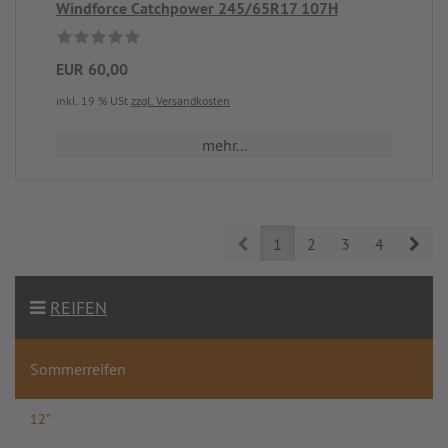
Windforce Catchpower 245/65R17 107H
EUR 60,00
inkl. 19 % USt
zzgl. Versandkosten
mehr...
Prev
Nex
1
2
3
4
REIFEN
Sommerreifen
12"