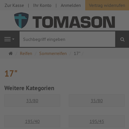
Zur Kasse
Ihr Konto
Anmelden
Vertrag widerrufen
S
Navigation
Startseite
Reifen
Sommerreifen
17"
17"
Weitere Kategorien
33/80
35/80
195/40
195/45