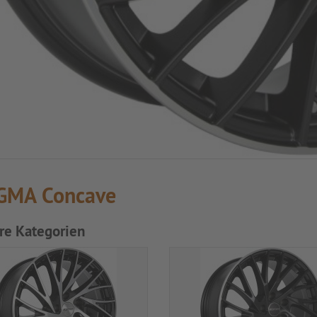
GMA Concave
re Kategorien