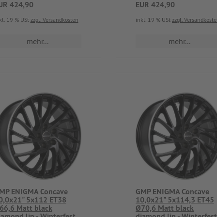
UR 424,90
EUR 424,90
kl. 19 % USt
zzgl. Versandkosten
inkl. 19 % USt
zzgl. Versandkost
mehr...
mehr...
MP ENIGMA Concave
GMP ENIGMA Concave
0,0x21" 5x112 ET38
10,0x21" 5x114,3 ET45
66,6 Matt black
Ø70,6 Matt black
iamond lip - Winterfest
diamond lip - Winterfest