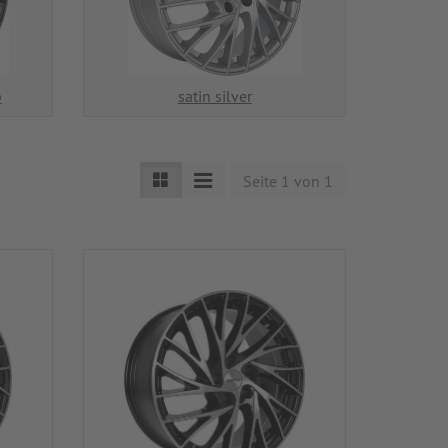
p
satin silver
Seite 1 von 1