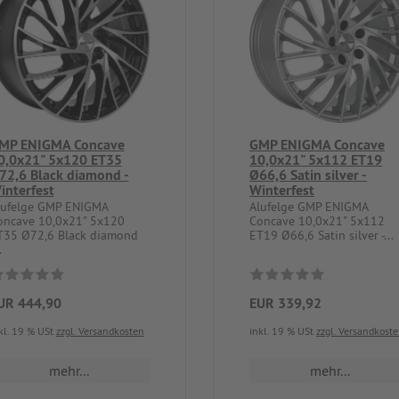
MP ENIGMA Concave
GMP ENIGMA Concave
0,0x21" 5x120 ET35
10,0x21" 5x112 ET19
72,6 Black diamond -
Ø66,6 Satin silver -
interfest
Winterfest
lufelge GMP ENIGMA
Alufelge GMP ENIGMA
oncave 10,0x21" 5x120
Concave 10,0x21" 5x112
T35 Ø72,6 Black diamond
ET19 Ø66,6 Satin silver -...
.
UR 444,90
EUR 339,92
kl. 19 % USt
zzgl. Versandkosten
inkl. 19 % USt
zzgl. Versandkost
mehr...
mehr...