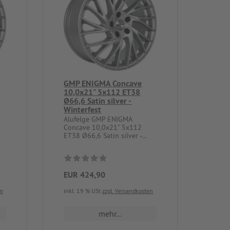
GMP ENIGMA Concave
10,0x21" 5x112 ET38
Ø66,6 Satin silver -
Winterfest
Alufelge GMP ENIGMA
Concave 10,0x21" 5x112
ET38 Ø66,6 Satin silver -...
EUR 424,90
en
inkl. 19 % USt
zzgl. Versandkosten
mehr...