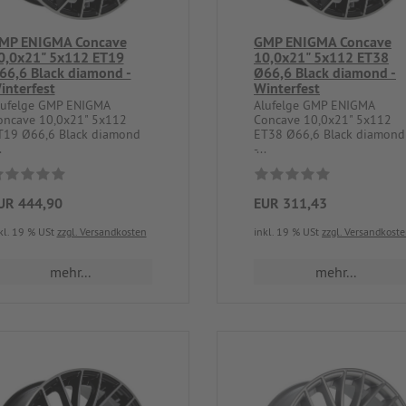
MP ENIGMA Concave
GMP ENIGMA Concave
0,0x21" 5x112 ET19
10,0x21" 5x112 ET38
66,6 Black diamond -
Ø66,6 Black diamond -
interfest
Winterfest
lufelge GMP ENIGMA
Alufelge GMP ENIGMA
oncave 10,0x21" 5x112
Concave 10,0x21" 5x112
T19 Ø66,6 Black diamond
ET38 Ø66,6 Black diamond
.
-...
UR 444,90
EUR 311,43
kl. 19 % USt
zzgl. Versandkosten
inkl. 19 % USt
zzgl. Versandkost
mehr...
mehr...