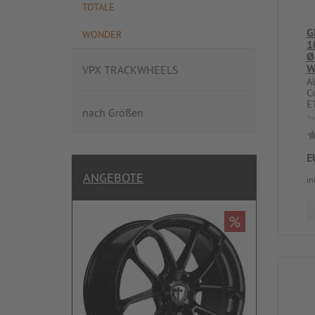
TOTALE
G
WONDER
1
Ø
W
VPX TRACKWHEELS
A
C
E
nach Größen
-..
E
ANGEBOTE
in
%