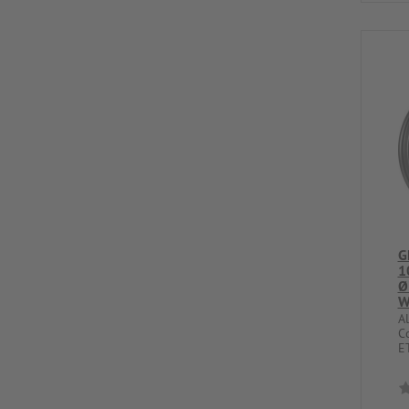
G
1
Ø
W
A
C
ET