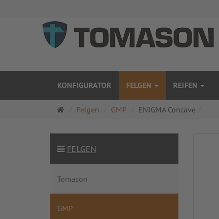
KONFIGURATOR
FELGEN
REIFEN
Startseite
Felgen
GMP
ENIGMA Concave
FELGEN
Tomason
GMP