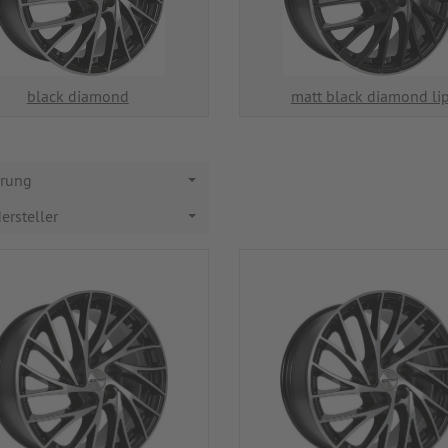
black diamond
matt black diamond li
erung
ersteller