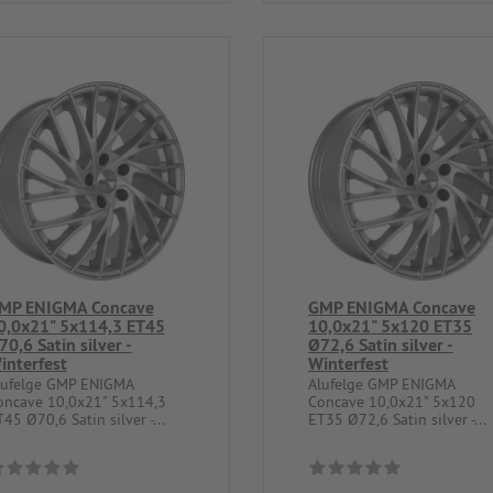
MP ENIGMA Concave
GMP ENIGMA Concave
0,0x21" 5x114,3 ET45
10,0x21" 5x120 ET35
70,6 Satin silver -
Ø72,6 Satin silver -
interfest
Winterfest
lufelge GMP ENIGMA
Alufelge GMP ENIGMA
oncave 10,0x21" 5x114,3
Concave 10,0x21" 5x120
45 Ø70,6 Satin silver -...
ET35 Ø72,6 Satin silver -...