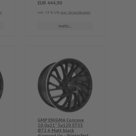
EUR 444,90
en
inkl. 19 % USt
zzgl. Versandkosten
mehr...
GMP ENIGMA Concave
10,0x21" 5x120 ET35
Ø72,6 Matt black
diamond lip - Winterfest