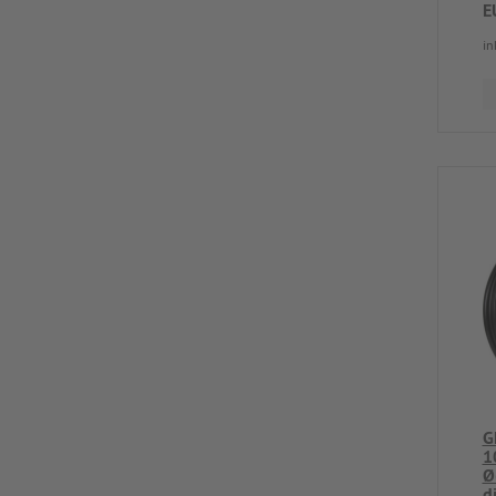
E
in
G
1
Ø
d