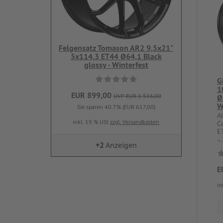
Felgensatz Tomason AR2 9,5x21"
5x114,3 ET44 Ø64,1 Black
glossy - Winterfest
G
1
EUR 899,00
UVP EUR 1.516,00
Ø
W
Sie sparen 40.7% (EUR 617,00)
A
inkl. 19 % USt
zzgl. Versandkosten
C
E
-..
+2
Anzeigen
E
in