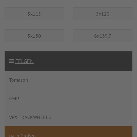
5x115
5x120
5x130
6x139,7
FELGEN
Tomason
GMP
VPX TRACKWHEELS
nach Größen