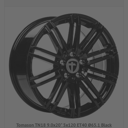
Tomason TN18 9,0x20" 5x120 ET40 Ø65,1 Black