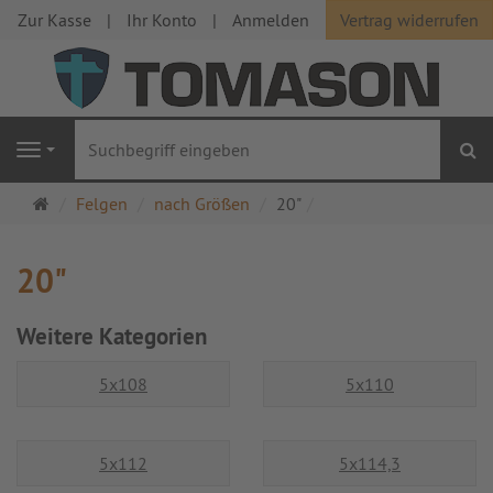
Zur Kasse
Ihr Konto
Anmelden
Vertrag widerrufen
S
Navigation
Startseite
Felgen
nach Größen
20"
20"
Weitere Kategorien
5x108
5x110
5x112
5x114,3