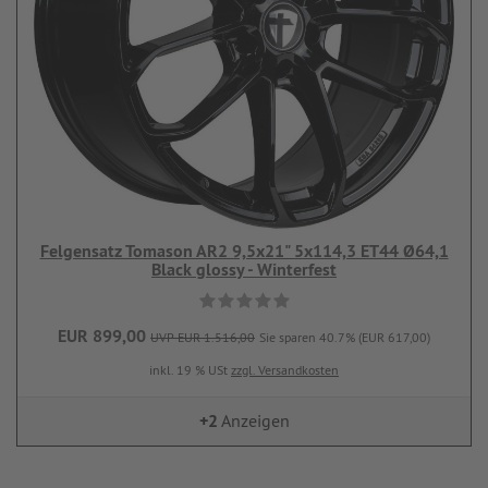
Felgensatz Tomason AR2 9,5x21" 5x114,3 ET44 Ø64,1
Black glossy - Winterfest
EUR 899,00
UVP EUR 1.516,00
Sie sparen 40.7% (EUR 617,00)
inkl. 19 % USt
zzgl. Versandkosten
+2
Anzeigen