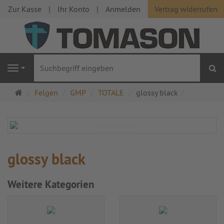
Zur Kasse
Ihr Konto
Anmelden
Vertrag widerrufen
S
Navigation
Startseite
Felgen
GMP
TOTALE
glossy black
glossy black
Weitere Kategorien