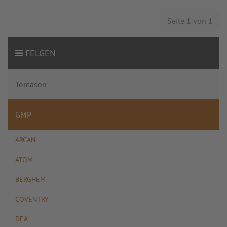
Seite 1 von 1
FELGEN
Tomason
GMP
ARCAN
ATOM
BERGHEM
COVENTRY
DEA