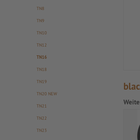
TN8
TN9
TN10
TN12
TN16
TN18
TN19
blac
TN20 NEW
Weite
TN21
TN22
TN23