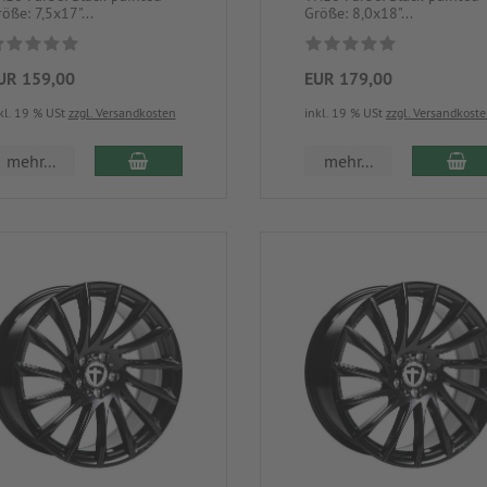
öße: 7,5x17"...
Größe: 8,0x18"...
UR 159,00
EUR 179,00
kl. 19 % USt
zzgl. Versandkosten
inkl. 19 % USt
zzgl. Versandkost
mehr...
mehr...