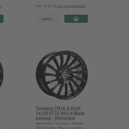
en
inkl. 19 % USt
zzgl. Versandkosten
mehr...
Tomason TN16 8,0x18"
k
5x100 ET35 Ø63,4 Black
painted - Winterfest
:
Hersteller: Tomason Modell:
TN16 Farbe: Black painted