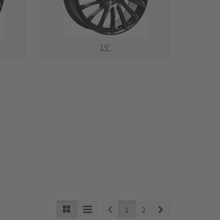
19"
Prev
Next
1
2