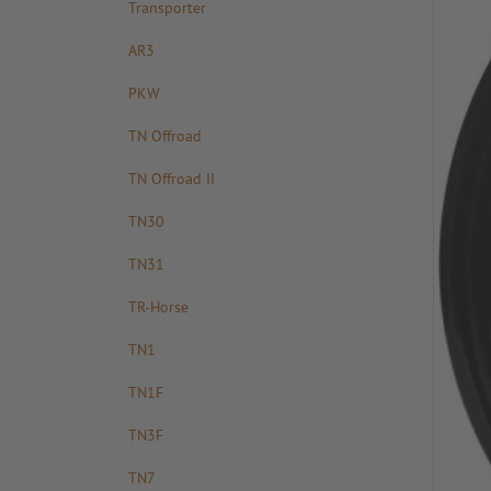
Transporter
AR3
PKW
TN Offroad
TN Offroad II
TN30
TN31
TR-Horse
TN1
TN1F
TN3F
TN7