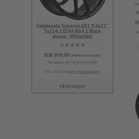
Gr
E
Felgensatz Tomason AR2 9,5x21"
5x114,3 ET44 Ø64,1 Black
in
glossy - Winterfest
EUR 899,00
UVP EUR 1.516,00
Sie sparen 40.7% (EUR 617,00)
inkl. 19 % USt
zzgl. Versandkosten
+2
Anzeigen