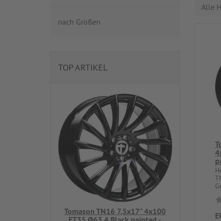
Alle H
nach Größen
TOP ARTIKEL
T
4
p
H
T
Gr
Tomason TN16 7,5x17" 4x100
E
ET35 Ø63,4 Black painted -