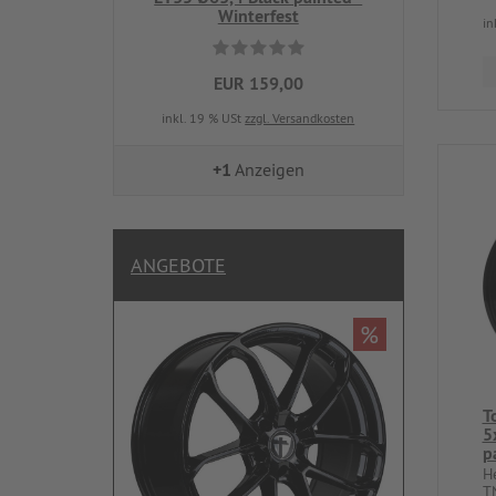
Winterfest
in
EUR 159,00
inkl. 19 % USt
zzgl. Versandkosten
+1
Anzeigen
ANGEBOTE
%
T
5
p
H
T