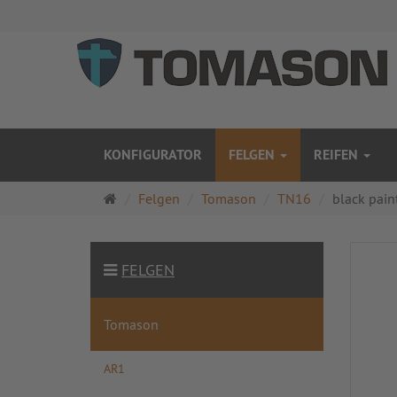
KONFIGURATOR
FELGEN
REIFEN
Startseite
Felgen
Tomason
TN16
black pain
FELGEN
Tomason
AR1