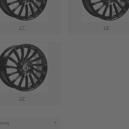
17"
18"
20"
erung