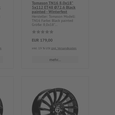
Tomason TN16 8,0x18"
k
5x112 ET48 Ø72,6 Black
painted - Winterfest
:
Hersteller: Tomason Modell:
TN16 Farbe: Black painted
Größe: 8,0x18"...
EUR 179,00
en
inkl. 19 % USt
zzgl. Versandkosten
mehr...