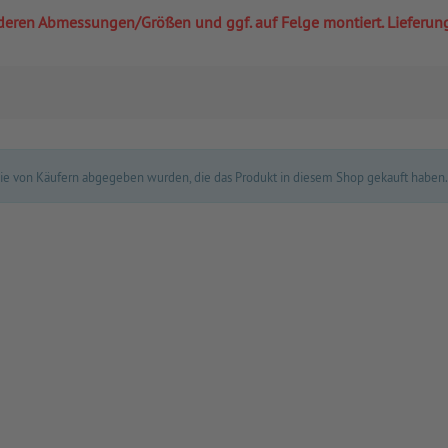
 anderen Abmessungen/Größen und ggf. auf Felge montiert. Lieferu
 die von Käufern abgegeben wurden, die das Produkt in diesem Shop gekauft haben