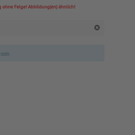
ng ohne Felge! Abbildung(en) ähnlich!
.
mehr