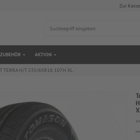
Zur Kass
ZUBEHÖR
AKTION
T TERRA H/T 235/65R16 107H XL
T
H
X
Art
He