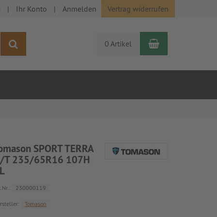
e
Ihr Konto
Anmelden
Vertrag widerrufen
Warenkorb
Suchen
0 Artikel
omason SPORT TERRA
/T 235/65R16 107H
L
.Nr.:
230000119
rsteller:
Tomason