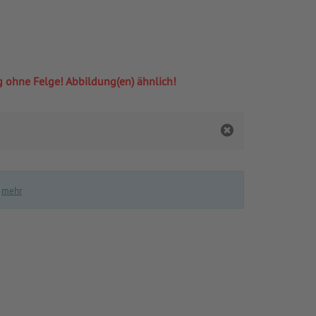
ng ohne Felge! Abbildung(en) ähnlich!
.
mehr