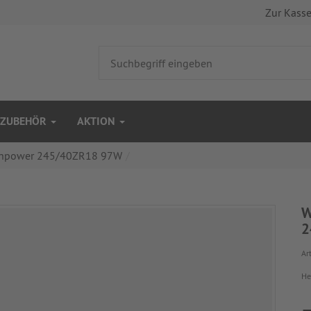
Zur Kass
ZUBEHÖR
AKTION
chpower 245/40ZR18 97W
W
2
Art
He