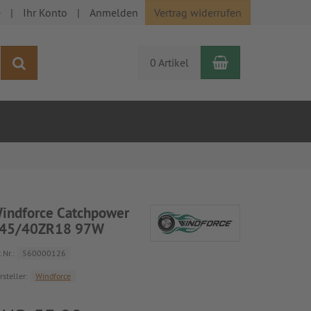
e
Ihr Konto
Anmelden
Vertrag widerrufen
Warenkorb
Suchen
0 Artikel
indforce Catchpower
45/40ZR18 97W
.Nr.:
560000126
rsteller:
Windforce