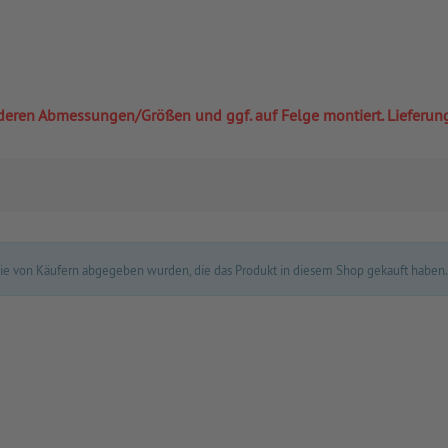
 anderen Abmessungen/Größen und ggf. auf Felge montiert. Lieferu
 die von Käufern abgegeben wurden, die das Produkt in diesem Shop gekauft haben