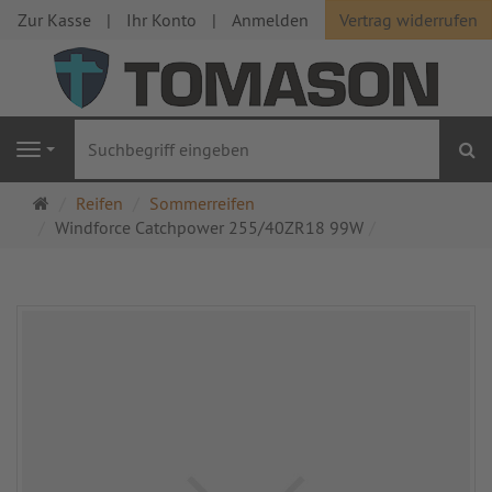
Zur Kasse
Ihr Konto
Anmelden
Vertrag widerrufen
S
Navigation
Startseite
Reifen
Sommerreifen
Windforce Catchpower 255/40ZR18 99W