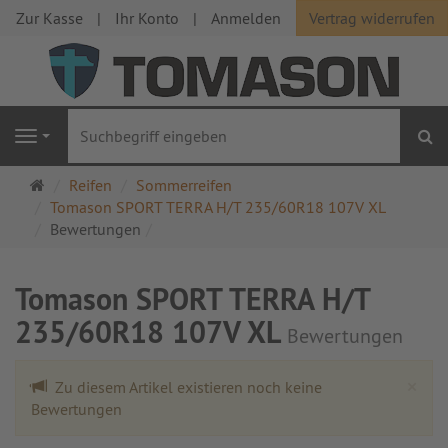
Zur Kasse
Ihr Konto
Anmelden
Vertrag widerrufen
S
Navigation
Startseite
Reifen
Sommerreifen
Tomason SPORT TERRA H/T 235/60R18 107V XL
Bewertungen
Tomason SPORT TERRA H/T
235/60R18 107V XL
Bewertungen
Cl
×
Zu diesem Artikel existieren noch keine
Bewertungen