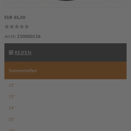
EUR 86,00
Art.Nr.
230000136
REIFEN
Sommerreifen
12"
13"
14"
15"
16"