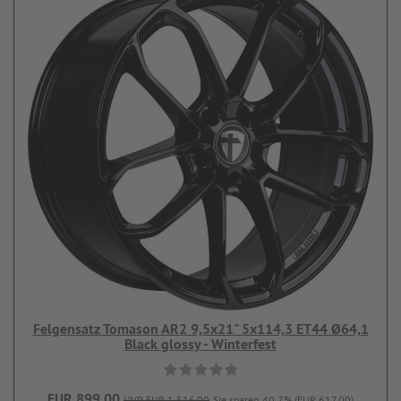
Felgensatz Tomason AR2 9,5x21" 5x114,3 ET44 Ø64,1
Black glossy - Winterfest
EUR 899,00
UVP EUR 1.516,00
Sie sparen 40.7% (EUR 617,00)